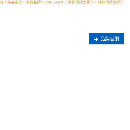
頁
產品資訊
產品品牌
ONO SOKKI
轉速與速度量測
特殊用途轉速計
品牌官網